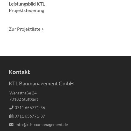
Leistungsbild KTL
Projektsteuerung
Zur Projektliste >
Kontakt
KTL Baumanagement GmbH
Werastraße 24
70182 Stuttgart
0711 656771-36
0711 656771-37
info@ktl-baumanagement.de