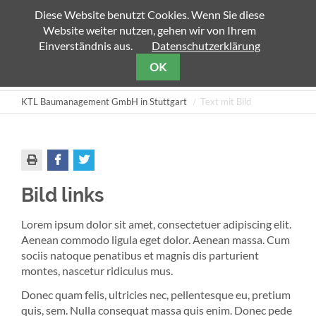
Diese Website benutzt Cookies. Wenn Sie diese
Website weiter nutzen, gehen wir von Ihrem
Einverständnis aus.
Datenschutzerklärung
Zielseite
OK
KTL Baumanagement GmbH in Stuttgart
Text mit Bild
Bild links
Lorem ipsum dolor sit amet, consectetuer adipiscing elit.
Aenean commodo ligula eget dolor. Aenean massa. Cum
sociis natoque penatibus et magnis dis parturient
montes, nascetur ridiculus mus.
Donec quam felis, ultricies nec, pellentesque eu, pretium
quis, sem. Nulla consequat massa quis enim. Donec pede