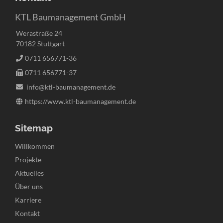
KTL Baumanagement GmbH
Werastraße 24
70182 Stuttgart
0711 656771-36
0711 656771-37
info@ktl-baumanagement.de
https://www.ktl-baumanagement.de
Sitemap
Navigation
Willkommen
überspringen
Projekte
Aktuelles
Über uns
Karriere
Kontakt