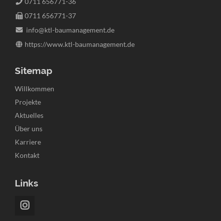
0711 656771-36
0711 656771-37
info@ktl-baumanagement.de
https://www.ktl-baumanagement.de
Sitemap
Navigation
Willkommen
überspringen
Projekte
Aktuelles
Über uns
Karriere
Kontakt
Links