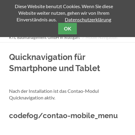
Diese Website benutzt Cookies. Wenn Sie diese
Website weiter nutzen, gehen wir von Ihrem
Zielseite
Einverständnis aus.
Datenschutzerklärung
OK
KTL Baumanagement GmbH in Stuttgart
Mobile Navigation
Quicknavigation für
Smartphone und Tablet
Nach der Installation ist das Contao-Modul
Quicknavigation aktiv.
codefog/contao-mobile_menu