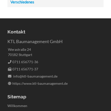
Verschiedenes
Kontakt
KTL Baumanagement GmbH
Werastraße 24
70182 Stuttgart
0711 656771-36
0711 656771-37
info@ktl-baumanagement.de
https://www.ktl-baumanagement.de
Sitemap
Navigation
Willkommen
überspringen