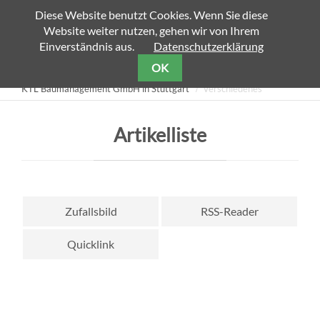
Diese Website benutzt Cookies. Wenn Sie diese
Website weiter nutzen, gehen wir von Ihrem
Zielseite
Einverständnis aus.
Datenschutzerklärung
OK
KTL Baumanagement GmbH in Stuttgart
Verschiedenes
Artikelliste
Zufallsbild
RSS-Reader
Quicklink